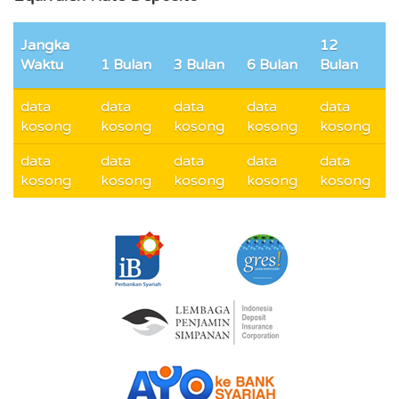
Jangka
12
Waktu
1 Bulan
3 Bulan
6 Bulan
Bulan
data
data
data
data
data
kosong
kosong
kosong
kosong
kosong
data
data
data
data
data
kosong
kosong
kosong
kosong
kosong