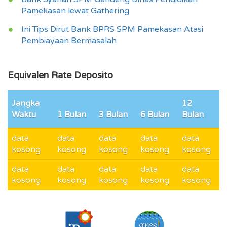
Pamekasan lewat Gathering
Ini Tips Dirut Bank BPRS SPM Pamekasan Atasi
Pembiayaan Bermasalah
Equivalen Rate Deposito
Jangka
12
Waktu
1 Bulan
3 Bulan
6 Bulan
Bulan
data
data
data
data
data
kosong
kosong
kosong
kosong
kosong
data
data
data
data
data
kosong
kosong
kosong
kosong
kosong