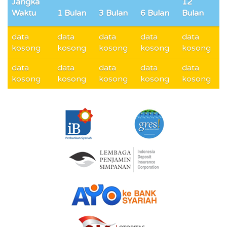
Jangka
12
Waktu
1 Bulan
3 Bulan
6 Bulan
Bulan
data
data
data
data
data
kosong
kosong
kosong
kosong
kosong
data
data
data
data
data
kosong
kosong
kosong
kosong
kosong