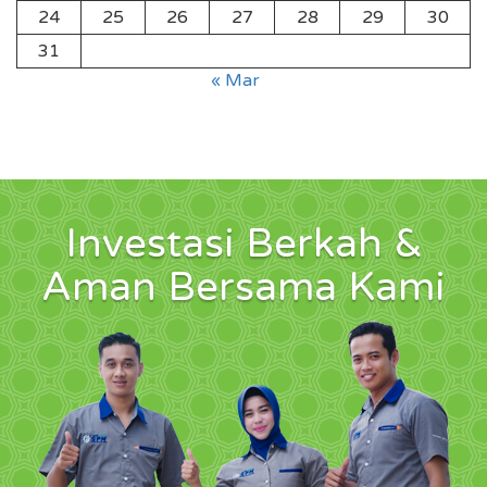
24
25
26
27
28
29
30
31
« Mar
Investasi Berkah &
Aman Bersama Kami