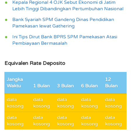
Kepala Regional 4 OJK Sebut Ekonomi di Jatim
Lebih Tinggi Dibandingkan Pertumbuhan Nasional
Bank Syariah SPM Gandeng Dinas Pendidikan
Pamekasan lewat Gathering
Ini Tips Dirut Bank BPRS SPM Pamekasan Atasi
Pembiayaan Bermasalah
Equivalen Rate Deposito
Jangka
12
Waktu
1 Bulan
3 Bulan
6 Bulan
Bulan
data
data
data
data
data
kosong
kosong
kosong
kosong
kosong
data
data
data
data
data
kosong
kosong
kosong
kosong
kosong