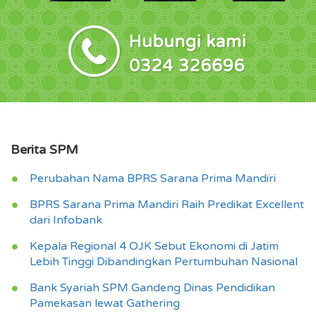
Berita SPM
Perubahan Nama BPRS Sarana Prima Mandiri
BPRS Sarana Prima Mandiri Raih Predikat Excellent
dari Infobank
Kepala Regional 4 OJK Sebut Ekonomi di Jatim
Lebih Tinggi Dibandingkan Pertumbuhan Nasional
Bank Syariah SPM Gandeng Dinas Pendidikan
Pamekasan lewat Gathering