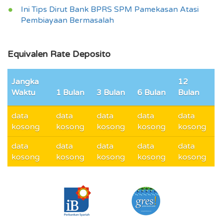
Ini Tips Dirut Bank BPRS SPM Pamekasan Atasi
Pembiayaan Bermasalah
Equivalen Rate Deposito
Jangka
12
Waktu
1 Bulan
3 Bulan
6 Bulan
Bulan
data
data
data
data
data
kosong
kosong
kosong
kosong
kosong
data
data
data
data
data
kosong
kosong
kosong
kosong
kosong